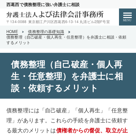
西葛西で債務整理に強い弁護士に相談
〒134-0088
東京都江戸川区西葛西6-13-14 丸清ビル2階F号室
HOME
債務整理の基礎知識
HOME
債務整理（自己破産・個人再生・任意整理）を弁護士に相談・依頼
するメリット
弁護士紹介
債務整理（自己破産・個人再
生・任意整理）を弁護士に相
弁護士費用
談・依頼するメリット
解決までの流れ
債務整理には「自己破産」「個人再生」「任意整
事務所概要/アクセス
理」があります。これらの手続を弁護士に依頼す
る最大のメリットは
債権者からの督促、取立が止
お問い合わせ